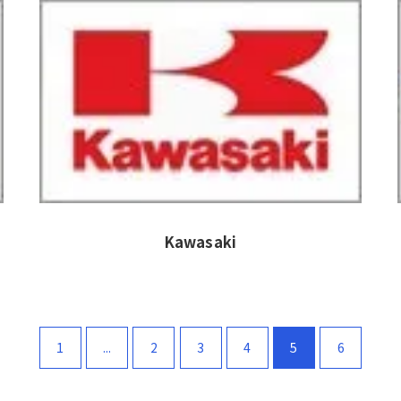
Kawasaki
1
...
2
3
4
5
6